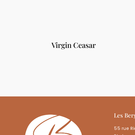
Virgin Ceasar
Les Ber
55 rue Ri