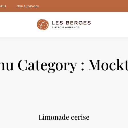
688
Nous joindre
u Category :
Mockt
Limonade cerise