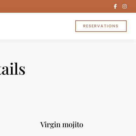
facebo
ins
f
RESERVATIONS
ails
Virgin mojito