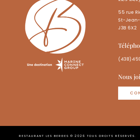
55 rue Ri
St-Jean-
J3B 6X2
Téléph
(438)45
Nous jo
CO
RESTAURANT LES BERGES © 2026 TOUS DROITS RÉSERVÉS.