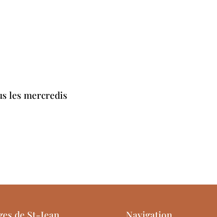
us les mercredis
ges de St-Jean
Navigation