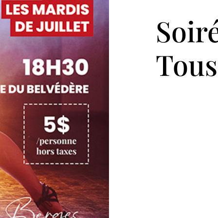
Soiré
Tous