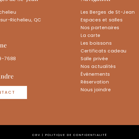
chelieu
Les Berges de St-Jean
sur-Richelieu, QC
Espaces et salles
Nos partenaires
La carte
Les boissons
one
Certificats cadeau
9-7688
Salle privée
Nos actualités
Événements
indre
Réservation
Nous joindre
NTACT
CGV
|
POLITIQUE DE CONFIDENTIALITÉ