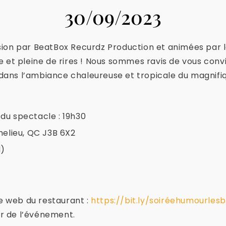
30/09/2023
ion par BeatBox Recurdz Production et animées par l
e et pleine de rires ! Nous sommes ravis de vous co
t dans l’ambiance chaleureuse et tropicale du magnifiq
du spectacle : 19h30
helieu, QC J3B 6X2
l)
te web du restaurant :
https://bit.ly/soiréehumourles
ir de l’événement.