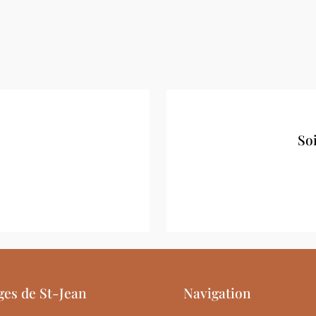
So
ges de St-Jean
Navigation