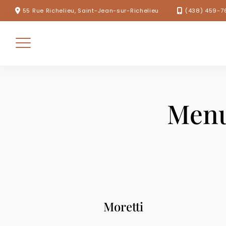
Skip
55 Rue Richelieu, Saint-Jean-sur-Richelieu
(438) 459-7
to
content
Menu
Moretti