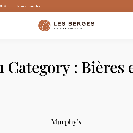
688
Nous joindre
 Category :
Bières 
Murphy’s