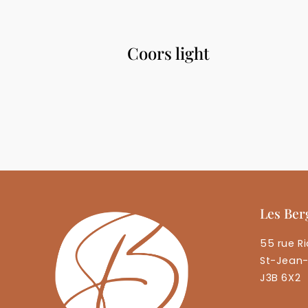
Coors light
Les Ber
55 rue Ri
St-Jean-
J3B 6X2