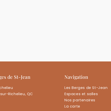
ges de St-Jean
Navigation
chelieu
Les Berges de St-Jean
sur-Richelieu, QC
Espaces et salles
Nos partenaires
La carte