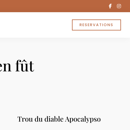
facebo
ins
f
RESERVATIONS
en fût
Trou du diable Apocalypso