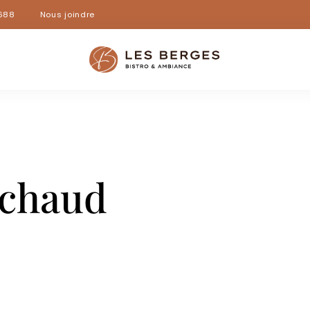
688
Nous joindre
 chaud