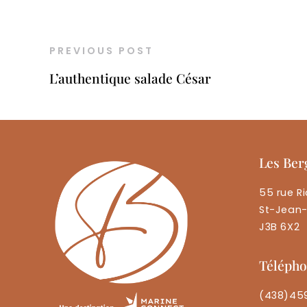
PREVIOUS POST
L’authentique salade César
Les Ber
55 rue Ri
St-Jean-
J3B 6X2
Téléph
(438)45